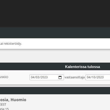
tai
rekisteröidy
.
Kalenterissa tulossa
vastaanottaja
VIIKKO
nosia, Huomio
 EEST
tie 15