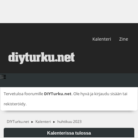
Kalenteri
Zine
Tervetuloa foorumille
DIYTurku.net
. Ole hyvä ja
kirjaudu sisään
tai
rekisteröidy
.
DIYTurku.net
Kalenteri
huhtikuu 2023
►
►
Kalenterissa tulossa