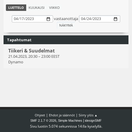
LUETTELO
KUUKAUSI
VIIKKO
vastaanottaja
Tapahtumat
Tiikeri & Suudelmat
21.04.2023, 20:30
–
23:00 EEST
Dynamo
|
|
Ohjeet
Ehdot ja säännöt
Siirry ylös ▲
,
|
SMF 2.1.7 © 2026
Simple Machines
idesignSMF
Sivu luotiin 5.074 sekunnissa 14:lla kyselyllä.