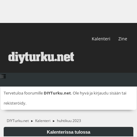
Kalenteri
Zine
Tervetuloa foorumille
DIYTurku.net
. Ole hyvä ja
kirjaudu sisään
tai
rekisteröidy
.
DIYTurku.net
Kalenteri
huhtikuu 2023
►
►
Kalenterissa tulossa