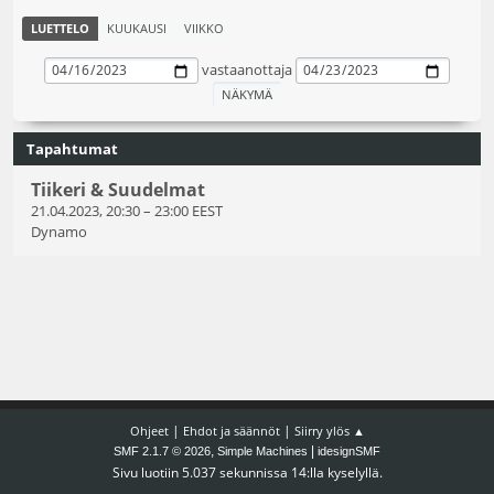
LUETTELO
KUUKAUSI
VIIKKO
vastaanottaja
Tapahtumat
Tiikeri & Suudelmat
21.04.2023, 20:30
–
23:00 EEST
Dynamo
|
|
Ohjeet
Ehdot ja säännöt
Siirry ylös ▲
,
|
SMF 2.1.7 © 2026
Simple Machines
idesignSMF
Sivu luotiin 5.037 sekunnissa 14:lla kyselyllä.