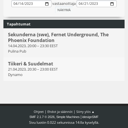
vastaanottaja
Tapahtumat
Sekunderna (swe), Fernet Underground, The
Phoenix Foundation
14.04.2023, 20:00
–
23:30 EEST
Pulina Pub
Tiikeri & Suudelmat
21.04.2023, 20:30
–
23:00 EEST
Dynamo
|
|
Ohjeet
Ehdot ja säännöt
Siirry ylös ▲
,
|
SMF 2.1.7 © 2026
Simple Machines
idesignSMF
Sivu luotiin 0.022 sekunnissa 14:lla kyselyllä.