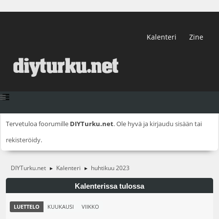
Kalenteri
Zine
Tervetuloa foorumille
DIYTurku.net
. Ole hyvä ja
kirjaudu sisään
tai
rekisteröidy
.
DIYTurku.net
Kalenteri
huhtikuu 2023
►
►
Kalenterissa tulossa
LUETTELO
KUUKAUSI
VIIKKO