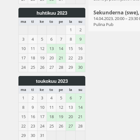
Sekunderna (swe),
huhtikuu 2023
14.04.2023, 20:00
–
23:30
ma
ti
ke
to
pe
la
su
Pulina Pub
1
2
3
4
5
6
7
8
9
10
11
12
13
14
15
16
17
18
19
20
21
22
23
24
25
26
27
28
29
30
toukokuu 2023
ma
ti
ke
to
pe
la
su
1
2
3
4
5
6
7
8
9
10
11
12
13
14
15
16
17
18
19
20
21
22
23
24
25
26
27
28
29
30
31