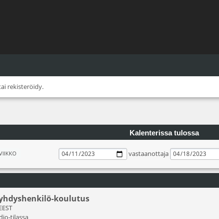
tai
rekisteröidy
.
Kalenterissa tulossa
vastaanottaja
VIIKKO
äyhdyshenkilö-koulutus
 EEST
dio-tilassa