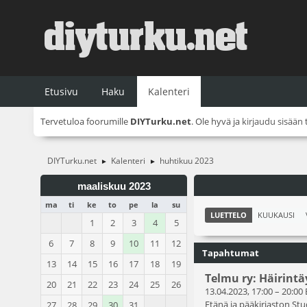
Etusivu
Haku
Kalenteri
Tervetuloa foorumille
DIYTurku.net
. Ole hyvä ja
kirjaudu sisään
DIYTurku.net
Kalenteri
huhtikuu 2023
►
►
maaliskuu 2023
ma
ti
ke
to
pe
la
su
LUETTELO
KUUKAUSI
1
2
3
4
5
6
7
8
9
10
11
12
Tapahtumat
13
14
15
16
17
18
19
Telmu ry: Häirint
20
21
22
23
24
25
26
13.04.2023, 17:00
–
20:00
Etänä ja pääkirjaston Stu
27
28
29
30
31