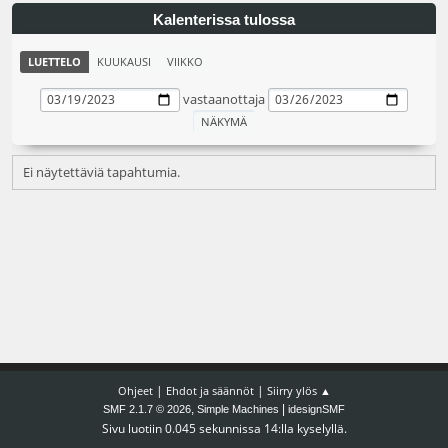
Kalenterissa tulossa
LUETTELO
KUUKAUSI
VIIKKO
vastaanottaja
Ei näytettäviä tapahtumia.
|
|
Ohjeet
Ehdot ja säännöt
Siirry ylös ▲
,
|
SMF 2.1.7 © 2026
Simple Machines
idesignSMF
Sivu luotiin 0.045 sekunnissa 14:lla kyselyllä.