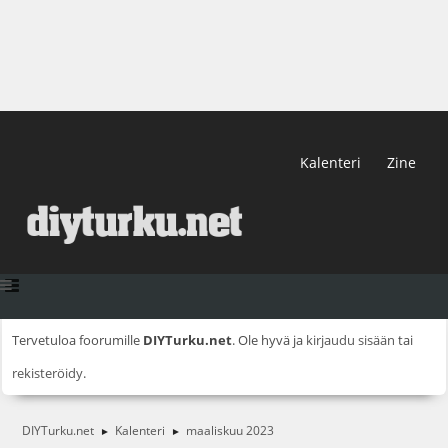
Kalenteri
Zine
Tervetuloa foorumille
DIYTurku.net
. Ole hyvä ja
kirjaudu sisään
tai
rekisteröidy
.
DIYTurku.net
Kalenteri
maaliskuu 2023
►
►