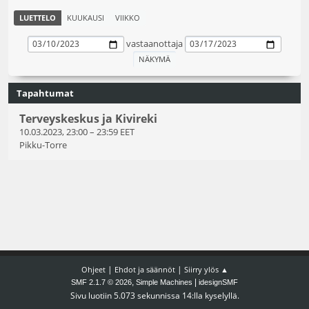
LUETTELO
KUUKAUSI
VIIKKO
vastaanottaja
Tapahtumat
Terveyskeskus ja Kivireki
10.03.2023, 23:00
–
23:59 EET
Pikku-Torre
|
|
Ohjeet
Ehdot ja säännöt
Siirry ylös ▲
,
|
SMF 2.1.7 © 2026
Simple Machines
idesignSMF
Sivu luotiin 5.073 sekunnissa 14:lla kyselyllä.