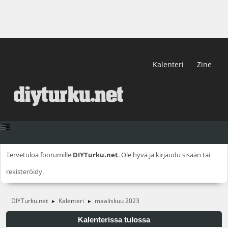
Kalenteri
Zine
Tervetuloa foorumille
DIYTurku.net
. Ole hyvä ja
kirjaudu sisään
tai
rekisteröidy
.
DIYTurku.net
Kalenteri
maaliskuu 2023
►
►
Kalenterissa tulossa