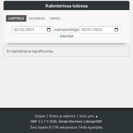
Kalenterissa tulossa
LUETTELO
KUUKAUSI
VIIKKO
vastaanottaja
Ei näytettäviä tapahtumia.
|
|
Ohjeet
Ehdot ja säännöt
Siirry ylös ▲
,
|
SMF 2.1.7 © 2026
Simple Machines
idesignSMF
Sivu luotiin 0.118 sekunnissa 14:lla kyselyllä.