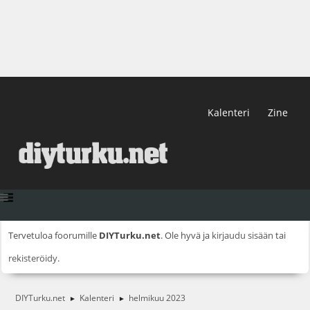
Kalenteri
Zine
Tervetuloa foorumille
DIYTurku.net
. Ole hyvä ja
kirjaudu sisään
tai
rekisteröidy
.
DIYTurku.net
Kalenteri
helmikuu 2023
►
►