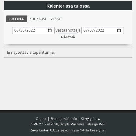
Kalenterissa tulossa
LUETTELO
KUUKAUSI
VIIKKO
vastaanottaja
Ei näytettäviä tapahtumia.
|
|
Ohjeet
Ehdot ja säännöt
Siirry ylös ▲
,
|
SMF 2.1.7 © 2026
Simple Machines
idesignSMF
Sivu luotiin 0.032 sekunnissa 14:lla kyselyllä.