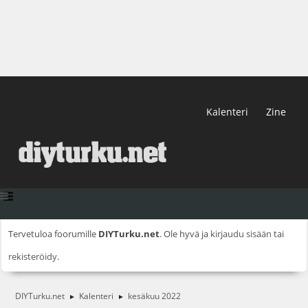
Kalenteri
Zine
Tervetuloa foorumille
DIYTurku.net
. Ole hyvä ja
kirjaudu sisään
tai
rekisteröidy
.
DIYTurku.net
Kalenteri
kesäkuu 2022
►
►