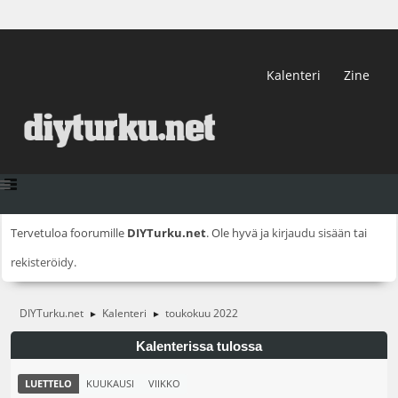
Kalenteri
Zine
Tervetuloa foorumille
DIYTurku.net
. Ole hyvä ja
kirjaudu sisään
tai
rekisteröidy
.
DIYTurku.net
Kalenteri
toukokuu 2022
►
►
Kalenterissa tulossa
LUETTELO
KUUKAUSI
VIIKKO