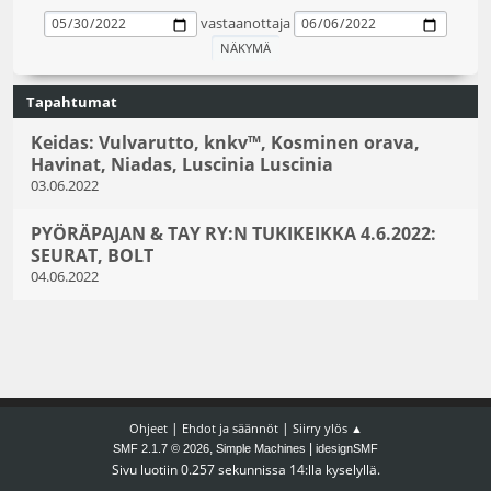
vastaanottaja
Tapahtumat
Keidas: Vulvarutto, knkv™️, Kosminen orava,
Havinat, Niadas, Luscinia Luscinia
03.06.2022
PYÖRÄPAJAN & TAY RY:N TUKIKEIKKA 4.6.2022:
SEURAT, BOLT
04.06.2022
|
|
Ohjeet
Ehdot ja säännöt
Siirry ylös ▲
,
|
SMF 2.1.7 © 2026
Simple Machines
idesignSMF
Sivu luotiin 0.257 sekunnissa 14:lla kyselyllä.