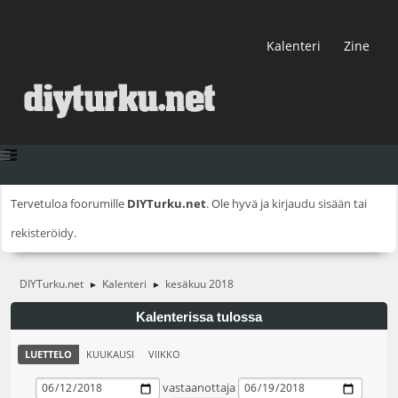
Kalenteri
Zine
Tervetuloa foorumille
DIYTurku.net
. Ole hyvä ja
kirjaudu sisään
tai
rekisteröidy
.
DIYTurku.net
Kalenteri
kesäkuu 2018
►
►
Kalenterissa tulossa
LUETTELO
KUUKAUSI
VIIKKO
vastaanottaja