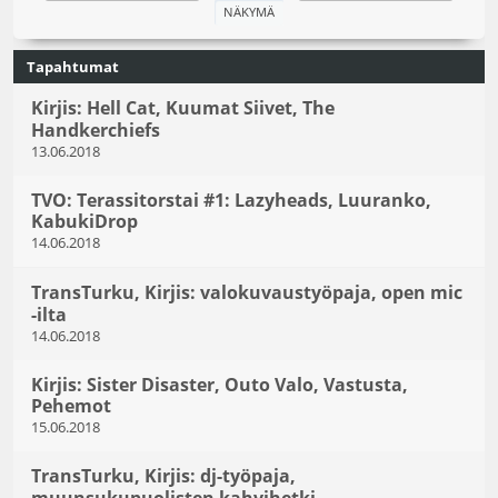
Tapahtumat
Kirjis: Hell Cat, Kuumat Siivet, The
Handkerchiefs
13.06.2018
TVO: Terassitorstai #1: Lazyheads, Luuranko,
KabukiDrop
14.06.2018
TransTurku, Kirjis: valokuvaustyöpaja, open mic
-ilta
14.06.2018
Kirjis: Sister Disaster, Outo Valo, Vastusta,
Pehemot
15.06.2018
TransTurku, Kirjis: dj-työpaja,