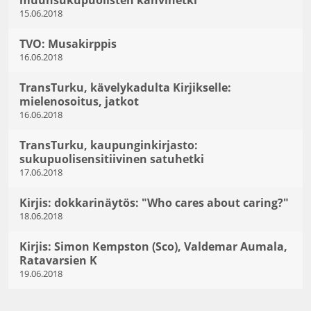
muunsukupuolisten kahvihetki
15.06.2018
TVO: Musakirppis
16.06.2018
TransTurku, kävelykadulta Kirjikselle:
mielenosoitus, jatkot
16.06.2018
TransTurku, kaupunginkirjasto:
sukupuolisensitiivinen satuhetki
17.06.2018
Kirjis: dokkarinäytös: "Who cares about caring?"
18.06.2018
Kirjis: Simon Kempston (Sco), Valdemar Aumala,
Ratavarsien K
19.06.2018