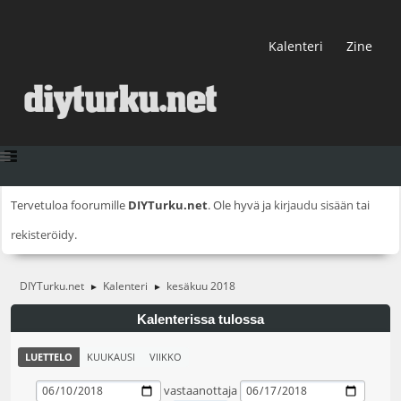
Kalenteri
Zine
Tervetuloa foorumille
DIYTurku.net
. Ole hyvä ja
kirjaudu sisään
tai
rekisteröidy
.
DIYTurku.net
Kalenteri
kesäkuu 2018
►
►
Kalenterissa tulossa
LUETTELO
KUUKAUSI
VIIKKO
vastaanottaja