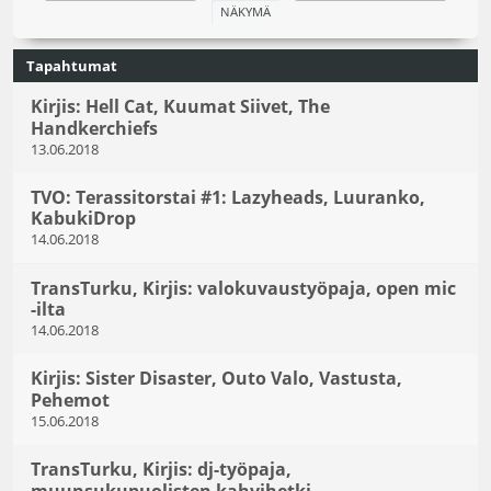
Tapahtumat
Kirjis: Hell Cat, Kuumat Siivet, The
Handkerchiefs
13.06.2018
TVO: Terassitorstai #1: Lazyheads, Luuranko,
KabukiDrop
14.06.2018
TransTurku, Kirjis: valokuvaustyöpaja, open mic
-ilta
14.06.2018
Kirjis: Sister Disaster, Outo Valo, Vastusta,
Pehemot
15.06.2018
TransTurku, Kirjis: dj-työpaja,