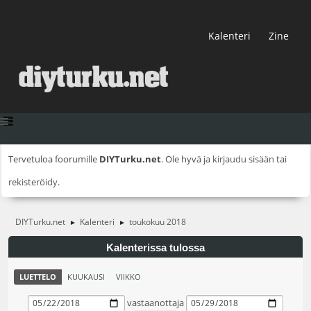
Kalenteri
Zine
Tervetuloa foorumille
DIYTurku.net
. Ole hyvä ja
kirjaudu sisään
tai
rekisteröidy
.
DIYTurku.net
Kalenteri
toukokuu 2018
►
►
Kalenterissa tulossa
LUETTELO
KUUKAUSI
VIIKKO
vastaanottaja