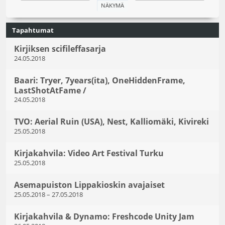
Tapahtumat
Kirjiksen scifileffasarja
24.05.2018
Baari: Tryer, 7years(ita), OneHiddenFrame,
LastShotAtFame /
24.05.2018
TVO: Aerial Ruin (USA), Nest, Kalliomäki, Kivireki
25.05.2018
Kirjakahvila: Video Art Festival Turku
25.05.2018
Asemapuiston Lippakioskin avajaiset
25.05.2018
–
27.05.2018
Kirjakahvila & Dynamo: Freshcode Unity Jam