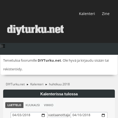
Kalenteri
Zine
Tervetuloa foorumille
DIYTurku.net
. Ole hyvä ja
kirjaudu sisään
tai
rekisteröidy
.
DIYTurku.net
Kalenteri
huhtikuu 2018
►
►
Kalenterissa tulossa
LUETTELO
KUUKAUSI
VIIKKO
vastaanottaja