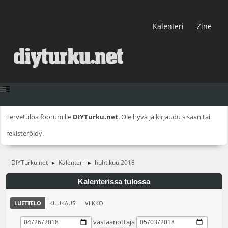
Kalenteri
Zine
Tervetuloa foorumille
DIYTurku.net
. Ole hyvä ja
kirjaudu sisään
tai
rekisteröidy
.
DIYTurku.net
Kalenteri
huhtikuu 2018
►
►
Kalenterissa tulossa
LUETTELO
KUUKAUSI
VIIKKO
vastaanottaja