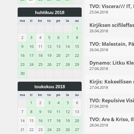
TVO: Viscera/// IT,
25.04.2018
huhtikuu 2018
ma
ti
ke
to
pe
la
su
Kirjiksen scifileffa
1
26.04.2018
2
3
4
5
6
7
8
TVO: Malestain, P
9
10
11
12
13
14
15
26.04.2018
16
17
18
19
20
21
22
Dynamo: Litku Kle
23
24
25
26
27
28
29
27.04.2018
30
Kirjis: Kokeellisen
toukokuu 2018
27.04.2018
ma
ti
ke
to
pe
la
su
TVO: Repulsive Vis
1
2
3
4
5
6
27.04.2018
7
8
9
10
11
12
13
TVO: Are & Kriso, 
14
15
16
17
18
19
20
28.04.2018
21
22
23
24
25
26
27