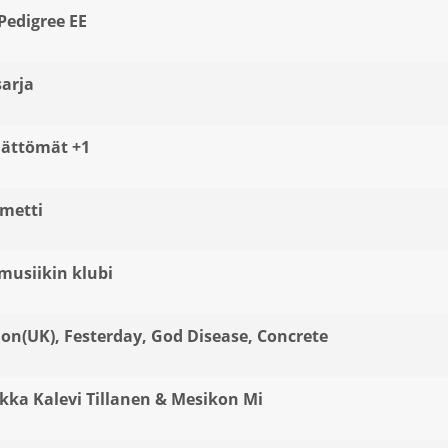
 Pedigree EE
sarja
äättömät +1
metti
 musiikin klubi
ion(UK), Festerday, God Disease, Concrete
Ilkka Kalevi Tillanen & Mesikon Mi