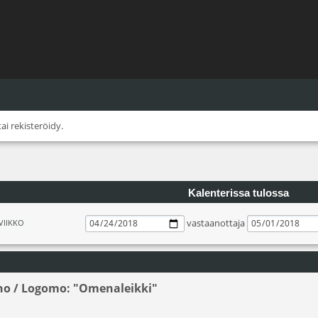
tai
rekisteröidy
.
Kalenterissa tulossa
vastaanottaja
VIIKKO
ho / Logomo: "Omenaleikki"