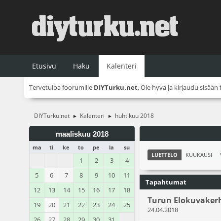
Etusivu
Haku
Kalenteri
Tervetuloa foorumille
DIYTurku.net
. Ole hyvä ja
kirjaudu sisään
DIYTurku.net
Kalenteri
huhtikuu 2018
►
►
maaliskuu 2018
ma
ti
ke
to
pe
la
su
LUETTELO
KUUKAUSI
1
2
3
4
5
6
7
8
9
10
11
Tapahtumat
12
13
14
15
16
17
18
Turun Elokuvaker
19
20
21
22
23
24
25
24.04.2018
26
27
28
29
30
31