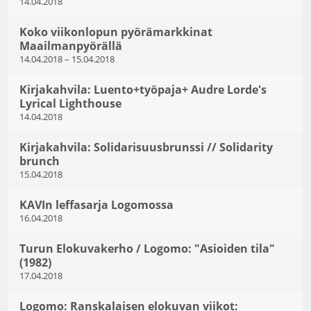
14.04.2018
Koko viikonlopun pyörämarkkinat
Maailmanpyörällä
14.04.2018
–
15.04.2018
Kirjakahvila: Luento+työpaja+ Audre Lorde's
Lyrical Lighthouse
14.04.2018
Kirjakahvila: Solidarisuusbrunssi // Solidarity
brunch
15.04.2018
KAVIn leffasarja Logomossa
16.04.2018
Turun Elokuvakerho / Logomo: "Asioiden tila"
(1982)
17.04.2018
Logomo: Ranskalaisen elokuvan viikot: