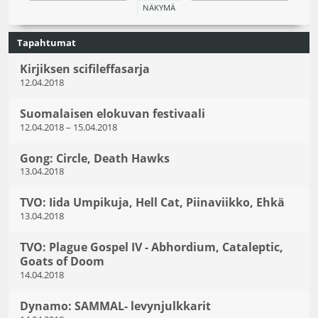
Tapahtumat
Kirjiksen scifileffasarja
12.04.2018
Suomalaisen elokuvan festivaali
12.04.2018
–
15.04.2018
Gong: Circle, Death Hawks
13.04.2018
TVO: Iida Umpikuja, Hell Cat, Piinaviikko, Ehkä
13.04.2018
TVO: Plague Gospel IV - Abhordium, Cataleptic,
Goats of Doom
14.04.2018
Dynamo: SAMMAL- levynjulkkarit