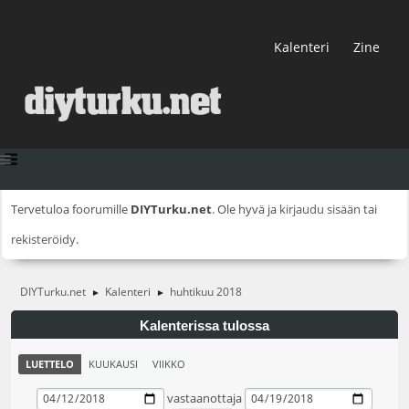
Kalenteri
Zine
Tervetuloa foorumille
DIYTurku.net
. Ole hyvä ja
kirjaudu sisään
tai
rekisteröidy
.
DIYTurku.net
Kalenteri
huhtikuu 2018
►
►
Kalenterissa tulossa
LUETTELO
KUUKAUSI
VIIKKO
vastaanottaja