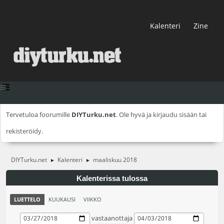
Kalenteri
Zine
Tervetuloa foorumille
DIYTurku.net
. Ole hyvä ja
kirjaudu sisään
tai
rekisteröidy
.
DIYTurku.net
Kalenteri
maaliskuu 2018
►
►
Kalenterissa tulossa
LUETTELO
KUUKAUSI
VIIKKO
vastaanottaja