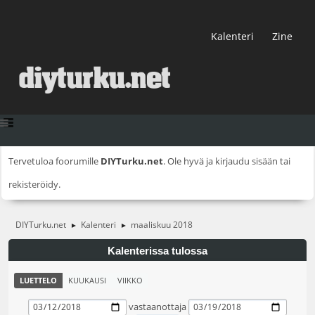
Kalenteri
Zine
Tervetuloa foorumille
DIYTurku.net
. Ole hyvä ja
kirjaudu sisään
tai
rekisteröidy
.
DIYTurku.net
Kalenteri
maaliskuu 2018
►
►
Kalenterissa tulossa
LUETTELO
KUUKAUSI
VIIKKO
vastaanottaja