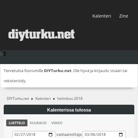
Kalenteri
Zine
Tervetuloa foorumille
DIYTurku.net
. Ole hyvä ja
kirjaudu sisään
tai
rekisteröidy
.
DIYTurku.net
Kalenteri
helmikuu 2018
►
►
Kalenterissa tulossa
LUETTELO
KUUKAUSI
VIIKKO
vastaanottaja