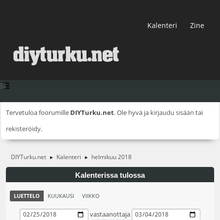
Kalenteri
Zine
Tervetuloa foorumille
DIYTurku.net
. Ole hyvä ja
kirjaudu sisään
tai
rekisteröidy
.
DIYTurku.net
Kalenteri
helmikuu 2018
►
►
Kalenterissa tulossa
LUETTELO
KUUKAUSI
VIIKKO
vastaanottaja