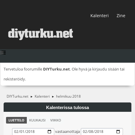
Kalenteri
Zine
Tervetuloa foorumille
DIYTurku.net
. Ole hyvä ja
kirjaudu sisään
tai
rekisteröidy
.
DIYTurku.net
Kalenteri
helmikuu 2018
►
►
Kalenterissa tulossa
LUETTELO
KUUKAUSI
VIIKKO
vastaanottaja