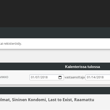
tai
rekisteröidy
.
Kalenterissa tulossa
vastaanottaja
VIIKKO
elmat, Sininen Kondomi, Last to Exist, Raamattu