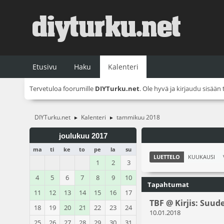
Etusivu
Haku
Kalenteri
Tervetuloa foorumille
DIYTurku.net
. Ole hyvä ja
kirjaudu sisään
DIYTurku.net
Kalenteri
tammikuu 2018
►
►
joulukuu 2017
ma
ti
ke
to
pe
la
su
LUETTELO
KUUKAUSI
1
2
3
4
5
6
7
8
9
10
Tapahtumat
11
12
13
14
15
16
17
TBF @ Kirjis: Suud
18
19
20
21
22
23
24
10.01.2018
25
26
27
28
29
30
31