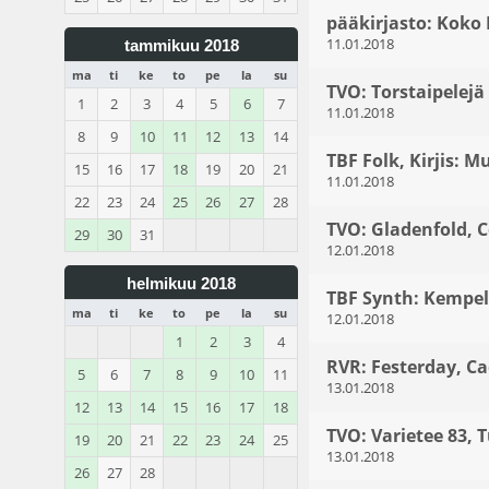
pääkirjasto: Koko
11.01.2018
tammikuu 2018
ma
ti
ke
to
pe
la
su
TVO: Torstaipelejä
1
2
3
4
5
6
7
11.01.2018
8
9
10
11
12
13
14
TBF Folk, Kirjis: M
15
16
17
18
19
20
21
11.01.2018
22
23
24
25
26
27
28
TVO: Gladenfold, C
29
30
31
12.01.2018
helmikuu 2018
TBF Synth: Kempel
ma
ti
ke
to
pe
la
su
12.01.2018
1
2
3
4
RVR: Festerday, C
5
6
7
8
9
10
11
13.01.2018
12
13
14
15
16
17
18
TVO: Varietee 83, 
19
20
21
22
23
24
25
13.01.2018
26
27
28