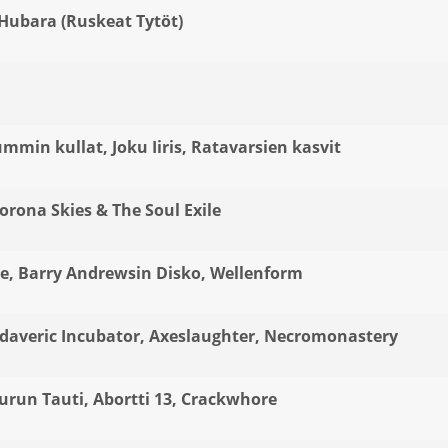
 Hubara (Ruskeat Tytöt)
ummin kullat, Joku Iiris, Ratavarsien kasvit
orona Skies & The Soul Exile
e, Barry Andrewsin Disko, Wellenform
adaveric Incubator, Axeslaughter, Necromonastery
Turun Tauti, Abortti 13, Crackwhore