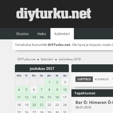
Etusivu
Haku
Kalenteri
Tervetuloa foorumille
DIYTurku.net
. Ole hyvä ja
kirjaudu sisään
DIYTurku.net
Kalenteri
tammikuu 2018
►
►
joulukuu 2017
ma
ti
ke
to
pe
la
su
LUETTELO
KUUKAUSI
1
2
3
4
5
6
7
8
9
10
Tapahtumat
11
12
13
14
15
16
17
Bar Ö: Himeran Ö-k
18
19
20
21
22
23
24
06.01.2018
25
26
27
28
29
30
31