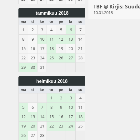
TBF @ Kirjis: Suud
10.01.2018
tammikuu 2018
ma
ti
ke
to
pe
la
su
1
2
3
4
5
6
7
8
9
10
11
12
13
14
15
16
17
18
19
20
21
22
23
24
25
26
27
28
29
30
31
helmikuu 2018
ma
ti
ke
to
pe
la
su
1
2
3
4
5
6
7
8
9
10
11
12
13
14
15
16
17
18
19
20
21
22
23
24
25
26
27
28