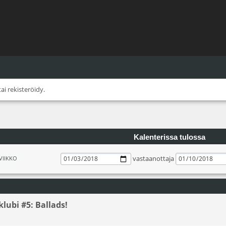
tai
rekisteröidy
.
Kalenterissa tulossa
vastaanottaja
VIIKKO
lubi #5: Ballads!