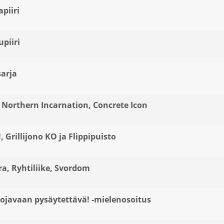
apiiri
upiiri
sarja
 Northern Incarnation, Concrete Icon
, Grillijono KO ja Flippipuisto
ra, Ryhtiliike, Svordom
ojavaan pysäytettävä! -mielenosoitus