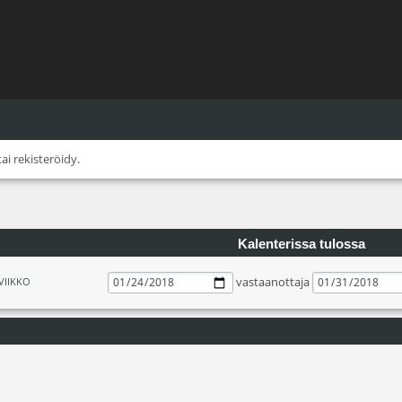
tai
rekisteröidy
.
Kalenterissa tulossa
vastaanottaja
VIIKKO