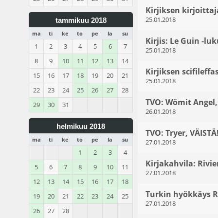
Kirjiksen kirjoittaj
25.01.2018
tammikuu 2018
ma
ti
ke
to
pe
la
su
Kirjis: Le Guin -luk
1
2
3
4
5
6
7
25.01.2018
8
9
10
11
12
13
14
Kirjiksen scifileffa
15
16
17
18
19
20
21
25.01.2018
22
23
24
25
26
27
28
TVO: Wömit Angel,
29
30
31
26.01.2018
helmikuu 2018
TVO: Tryer, VÄISTÄ!
ma
ti
ke
to
pe
la
su
27.01.2018
1
2
3
4
Kirjakahvila: Rivie
5
6
7
8
9
10
11
27.01.2018
12
13
14
15
16
17
18
Turkin hyökkäys R
19
20
21
22
23
24
25
27.01.2018
26
27
28