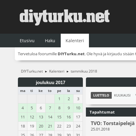
Etusivu
Haku
Kalenteri
Tervetuloa foorumille
DIYTurku.net
. Ole hyvä ja
kirjaudu sisään
DIYTurku.net
Kalenteri
tammikuu 2018
►
►
joulukuu 2017
ma
ti
ke
to
pe
la
su
LUETTELO
KUUKAUSI
1
2
3
4
5
6
7
8
9
10
Tapahtumat
11
12
13
14
15
16
17
TVO: Torstaipelejä
18
19
20
21
22
23
24
25.01.2018
25
26
27
28
29
30
31