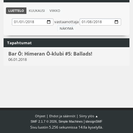
LUETTELO
KUUKAUSI
VIIKKO
vastaanottaja
Tapahtumat
Bar Ö: Himeran Ö-klubi #5: Ballads!
06.01.2018
|
|
Ohjeet
Ehdot ja säännöt
Siirry ylös ▲
,
|
SMF 2.1.7 © 2026
Simple Machines
idesignSMF
Sivu luotiin 5.256 sekunnissa 14:lla kyselyllä.