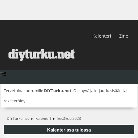
Kalenteri
Zine
Tervetuloa foorumille
DIYTurku.net
. Ole hyvä ja
kirjaudu sisään
tai
rekisteröidy
.
DIYTurku.net
Kalenteri
kesäkuu 2023
►
►
Kalenterissa tulossa