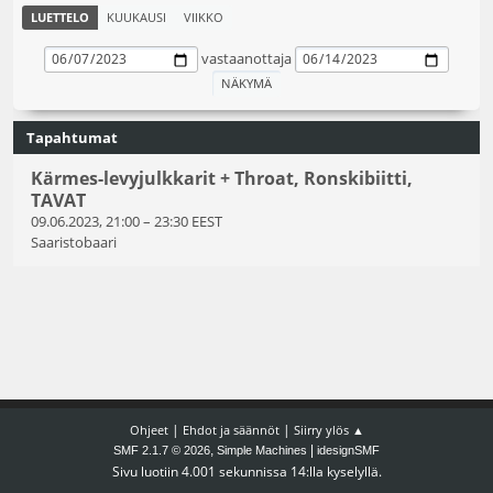
LUETTELO
KUUKAUSI
VIIKKO
vastaanottaja
Tapahtumat
Kärmes-levyjulkkarit + Throat, Ronskibiitti,
TAVAT
09.06.2023, 21:00
–
23:30 EEST
Saaristobaari
|
|
Ohjeet
Ehdot ja säännöt
Siirry ylös ▲
,
|
SMF 2.1.7 © 2026
Simple Machines
idesignSMF
Sivu luotiin 4.001 sekunnissa 14:lla kyselyllä.