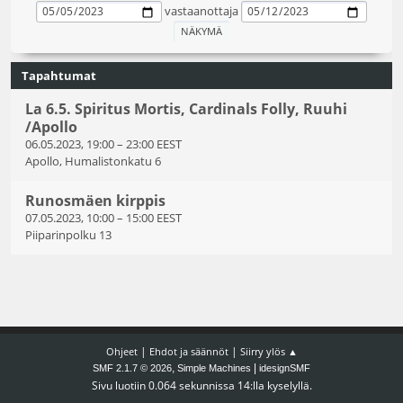
vastaanottaja
Tapahtumat
La 6.5. Spiritus Mortis, Cardinals Folly, Ruuhi
/Apollo
06.05.2023, 19:00
–
23:00 EEST
Apollo, Humalistonkatu 6
Runosmäen kirppis
07.05.2023, 10:00
–
15:00 EEST
Piiparinpolku 13
|
|
Ohjeet
Ehdot ja säännöt
Siirry ylös ▲
,
|
SMF 2.1.7 © 2026
Simple Machines
idesignSMF
Sivu luotiin 0.064 sekunnissa 14:lla kyselyllä.