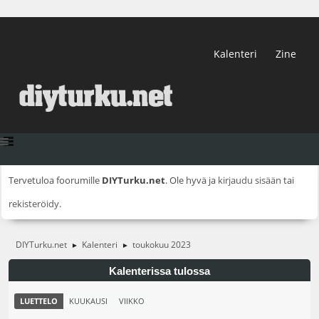
Kalenteri
Zine
Tervetuloa foorumille
DIYTurku.net
. Ole hyvä ja
kirjaudu sisään
tai
rekisteröidy
.
DIYTurku.net
Kalenteri
toukokuu 2023
►
►
Kalenterissa tulossa
LUETTELO
KUUKAUSI
VIIKKO