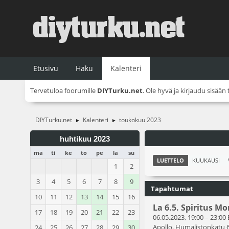
Etusivu
Haku
Kalenteri
Tervetuloa foorumille
DIYTurku.net
. Ole hyvä ja
kirjaudu sisään
DIYTurku.net
Kalenteri
toukokuu 2023
►
►
huhtikuu 2023
ma
ti
ke
to
pe
la
su
LUETTELO
KUUKAUSI
1
2
3
4
5
6
7
8
9
Tapahtumat
10
11
12
13
14
15
16
La 6.5. Spiritus Mo
17
18
19
20
21
22
23
06.05.2023, 19:00
–
23:00
Apollo, Humalistonkatu 
24
25
26
27
28
29
30