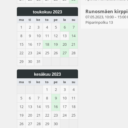
Runosmäen kirppi
toukokuu 2023
07.05.2023, 10:00
–
15:00
ma
ti
ke
to
pe
la
su
Piiparinpolku 13
1
2
3
4
5
6
7
8
9
10
11
12
13
14
15
16
17
18
19
20
21
22
23
24
25
26
27
28
29
30
31
kesäkuu 2023
ma
ti
ke
to
pe
la
su
1
2
3
4
5
6
7
8
9
10
11
12
13
14
15
16
17
18
19
20
21
22
23
24
25
26
27
28
29
30