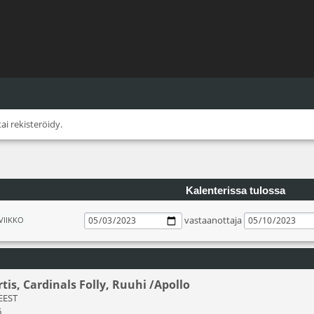
tai
rekisteröidy
.
Kalenterissa tulossa
vastaanottaja
VIIKKO
rtis, Cardinals Folly, Ruuhi /Apollo
 EEST
6