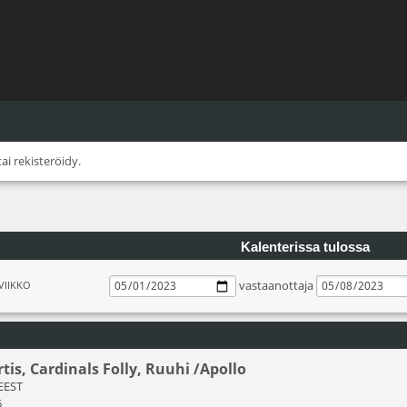
tai
rekisteröidy
.
Kalenterissa tulossa
vastaanottaja
VIIKKO
rtis, Cardinals Folly, Ruuhi /Apollo
 EEST
6