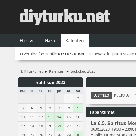
Etusivu
Haku
Kalenteri
Tervetuloa foorumille
DIYTurku.net
. Ole hyvä ja
kirjaudu sisään
DIYTurku.net
Kalenteri
toukokuu 2023
►
►
huhtikuu 2023
ma
ti
ke
to
pe
la
su
LUETTELO
KUUKAUSI
1
2
3
4
5
6
7
8
9
Tapahtumat
10
11
12
13
14
15
16
La 6.5. Spiritus Mo
17
18
19
20
21
22
23
06.05.2023, 19:00
–
23:00
Apollo, Humalistonkatu 
24
25
26
27
28
29
30