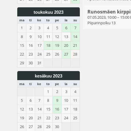
Runosmäen kirppi
toukokuu 2023
07.05.2023, 10:00
–
15:00
ma
ti
ke
to
pe
la
su
Piiparinpolku 13
1
2
3
4
5
6
7
8
9
10
11
12
13
14
15
16
17
18
19
20
21
22
23
24
25
26
27
28
29
30
31
kesäkuu 2023
ma
ti
ke
to
pe
la
su
1
2
3
4
5
6
7
8
9
10
11
12
13
14
15
16
17
18
19
20
21
22
23
24
25
26
27
28
29
30