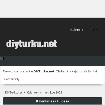
Kalenteri
Zine
Tervetuloa foorumille
DIYTurku.net
. Ole hyvä ja
kirjaudu sisään
tai
rekisteröidy
.
DIYTurku.net
Kalenteri
huhtikuu 2023
►
►
Kalenterissa tulossa