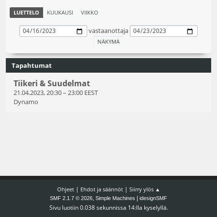
LUETTELO
KUUKAUSI
VIIKKO
vastaanottaja
Tapahtumat
Tiikeri & Suudelmat
21.04.2023, 20:30
–
23:00 EEST
Dynamo
|
|
Ohjeet
Ehdot ja säännöt
Siirry ylös ▲
,
|
SMF 2.1.7 © 2026
Simple Machines
idesignSMF
Sivu luotiin 0.038 sekunnissa 14:lla kyselyllä.