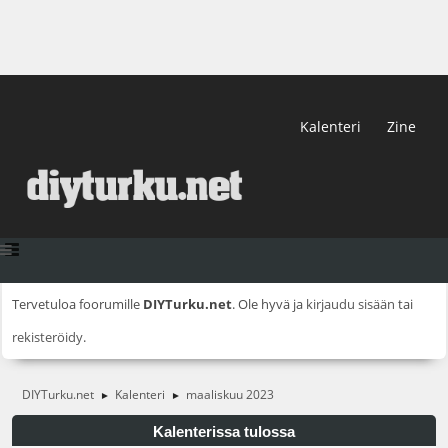
Kalenteri
Zine
Tervetuloa foorumille
DIYTurku.net
. Ole hyvä ja
kirjaudu sisään
tai
rekisteröidy
.
DIYTurku.net
Kalenteri
maaliskuu 2023
►
►
Kalenterissa tulossa