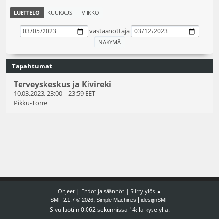
LUETTELO
KUUKAUSI
VIIKKO
vastaanottaja
Tapahtumat
Terveyskeskus ja Kivireki
10.03.2023, 23:00
–
23:59 EET
Pikku-Torre
|
|
Ohjeet
Ehdot ja säännöt
Siirry ylös ▲
,
|
SMF 2.1.7 © 2026
Simple Machines
idesignSMF
Sivu luotiin 0.062 sekunnissa 14:lla kyselyllä.