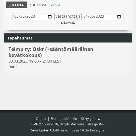
LUETTELO
KUUKAUSI
VIIKKO
vastaanottaja
Tapahtumat
Telmu ry: Oskr (+sääntömääräinen
kevätkokous)
30.03.2023, 19:00
–
21:30 EEST
Bar Ö
|
|
Ohjeet
Ehdot ja säännöt
Siirry ylös ▲
,
|
SMF 2.1.7 © 2026
Simple Machines
idesignSMF
Sivu luotiin 0.044 sekunnissa 14:lla kyselyllä.