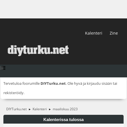
Kalenteri
Zine
Tervetuloa foorumille
DIYTurku.net
. Ole hyvä ja
kirjaudu sisään
tai
rekisteröidy
.
DIYTurku.net
Kalenteri
maaliskuu 2023
►
►
Kalenterissa tulossa