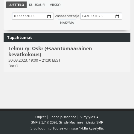
LUETTELO
KUUKAUSI
VIIKKO
vastaanottaja
Tapahtumat
Telmu ry: Oskr (+sääntömääräinen
kevätkokous)
30.03.2023, 19:00
–
21:30 EEST
Bar Ö
|
|
Ohjeet
Ehdot ja säännöt
Siirry ylös ▲
,
|
SMF 2.1.7 © 2026
Simple Machines
idesignSMF
Sivu luotiin 5.103 sekunnissa 14:lla kyselyllä.