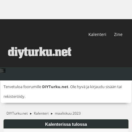
Kalenteri
Zine
Tervetuloa foorumille
DIYTurku.net
. Ole hyvä ja
kirjaudu sisään
tai
rekisteröidy
.
DIYTurku.net
Kalenteri
maaliskuu 2023
►
►
Kalenterissa tulossa