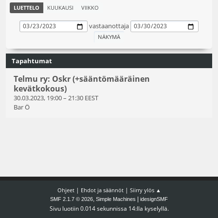
LUETTELO
KUUKAUSI
VIIKKO
vastaanottaja
Tapahtumat
Telmu ry: Oskr (+sääntömääräinen
kevätkokous)
30.03.2023, 19:00
–
21:30 EEST
Bar Ö
|
|
Ohjeet
Ehdot ja säännöt
Siirry ylös ▲
,
|
SMF 2.1.7 © 2026
Simple Machines
idesignSMF
Sivu luotiin 0.014 sekunnissa 14:lla kyselyllä.