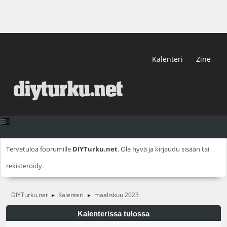
Kalenteri
Zine
Tervetuloa foorumille
DIYTurku.net
. Ole hyvä ja
kirjaudu sisään
tai
rekisteröidy
.
DIYTurku.net
Kalenteri
maaliskuu 2023
►
►
Kalenterissa tulossa