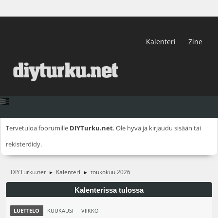
Kalenteri
Zine
Tervetuloa foorumille
DIYTurku.net
. Ole hyvä ja
kirjaudu sisään
tai
rekisteröidy
.
DIYTurku.net
Kalenteri
toukokuu 2026
►
►
Kalenterissa tulossa
LUETTELO
KUUKAUSI
VIIKKO