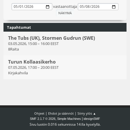
vastaanottaja
Tapahtumat
The Tubs (UK), Stormen Gudrun (SWE)
03.05.2026, 15:00
–
16:00 EEST
8Raita
Turun Kollaasikerho
07.05.2026, 17:00
–
20:00 EEST
Kirjakahvila
|
|
Ohjeet
Ehdot ja säännöt
Siirry ylös ▲
,
|
SMF 2.1.7 © 2026
Simple Machines
idesignSMF
Sivu luotiin 0.016 sekunnissa 14:lla kyselyllä.