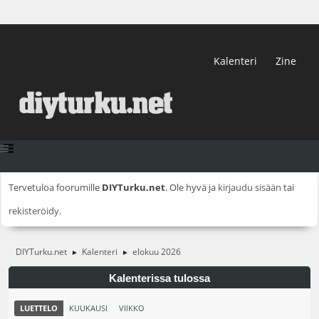
Kalenteri
Zine
Tervetuloa foorumille
DIYTurku.net
. Ole hyvä ja
kirjaudu sisään
tai
rekisteröidy
.
DIYTurku.net
Kalenteri
elokuu 2026
►
►
Kalenterissa tulossa
LUETTELO
KUUKAUSI
VIIKKO