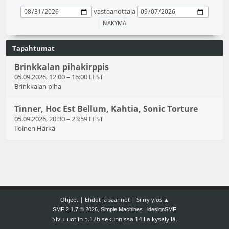
vastaanottaja
Tapahtumat
Brinkkalan pihakirppis
05.09.2026, 12:00
–
16:00 EEST
Brinkkalan piha
Tinner, Hoc Est Bellum, Kahtia, Sonic Torture
05.09.2026, 20:30
–
23:59 EEST
Iloinen Härkä
|
|
Ohjeet
Ehdot ja säännöt
Siirry ylös ▲
,
|
SMF 2.1.7 © 2026
Simple Machines
idesignSMF
Sivu luotiin 5.126 sekunnissa 14:lla kyselyllä.