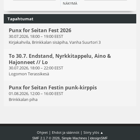
Tapahtumat
Punx for Seitan Fest 2026
30.07.2026, 18:00
–
19:00 EEST
Kirjakahvila, Brinkkalan sisäpiha, Vanha Suurtori 3
To 30.7. Endstand, Nyrkkitappelu, Aino &
Hajonneet // Lo
30.07.2026, 18:00
–
22:00 EEST
Logomon Terassikesä
Punx for Seitan Festin punk-kirppis
01.08.2026, 12:00
–
16:00 EEST
Brinkkalan piha
|
|
Ohjeet
Ehdot ja säännöt
Siirry ylös ▲
,
|
SMF 2.1.7 © 2026
Simple Machines
idesignSMF