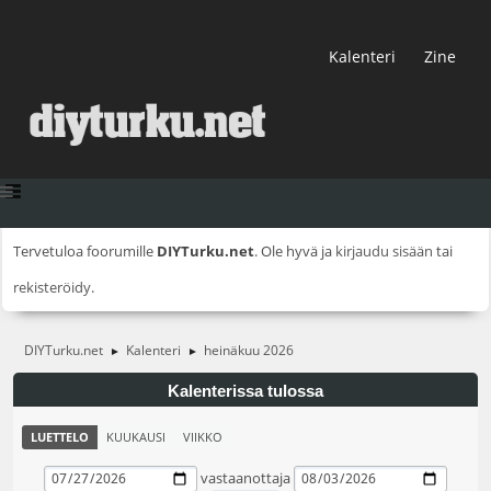
Kalenteri
Zine
Tervetuloa foorumille
DIYTurku.net
. Ole hyvä ja
kirjaudu sisään
tai
rekisteröidy
.
DIYTurku.net
Kalenteri
heinäkuu 2026
►
►
Kalenterissa tulossa
LUETTELO
KUUKAUSI
VIIKKO
vastaanottaja