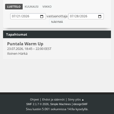
LUETTELO
KUUKAUSI
VIIKKO
vastaanottaja
Tapahtumat
Puntala Warm Up
23.07.2026, 18:45
–
22:00 EEST
Iloinen Härkä
|
|
Ohjeet
Ehdot ja säännöt
Siirry ylös ▲
,
|
SMF 2.1.7 © 2026
Simple Machines
idesignSMF
Sivu luotiin 5.061 sekunnissa 14:lla kyselyllä.