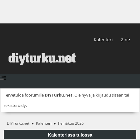
Kalenteri
Zine
Tervetuloa foorumille
DIYTurku.net
. Ole hyvä ja
kirjaudu sisään
tai
rekisteröidy
.
DIYTurku.net
Kalenteri
heinäkuu 2026
►
►
Kalenterissa tulossa