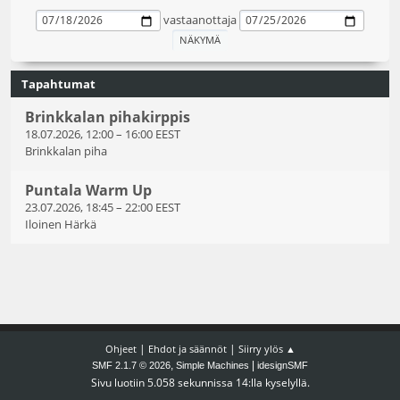
vastaanottaja
Tapahtumat
Brinkkalan pihakirppis
18.07.2026, 12:00
–
16:00 EEST
Brinkkalan piha
Puntala Warm Up
23.07.2026, 18:45
–
22:00 EEST
Iloinen Härkä
|
|
Ohjeet
Ehdot ja säännöt
Siirry ylös ▲
,
|
SMF 2.1.7 © 2026
Simple Machines
idesignSMF
Sivu luotiin 5.058 sekunnissa 14:lla kyselyllä.