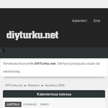
Kalenteri
Zine
Tervetuloa foorumille
DIYTurku.net
. Ole hyvä ja
kirjaudu sisään
tai
rekisteröidy
.
DIYTurku.net
Kalenteri
heinäkuu 2026
►
►
Kalenterissa tulossa
LUETTELO
KUUKAUSI
VIIKKO