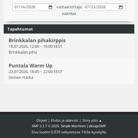
vastaanottaja
Tapahtumat
Brinkkalan pihakirppis
18.07.2026, 12:00
–
16:00 EEST
Brinkkalan piha
Puntala Warm Up
23.07.2026, 18:45
–
22:00 EEST
Iloinen Härkä
|
|
Ohjeet
Ehdot ja säännöt
Siirry ylös ▲
,
|
SMF 2.1.7 © 2026
Simple Machines
idesignSMF
Sivu luotiin 0.070 sekunnissa 14:lla kyselyllä.