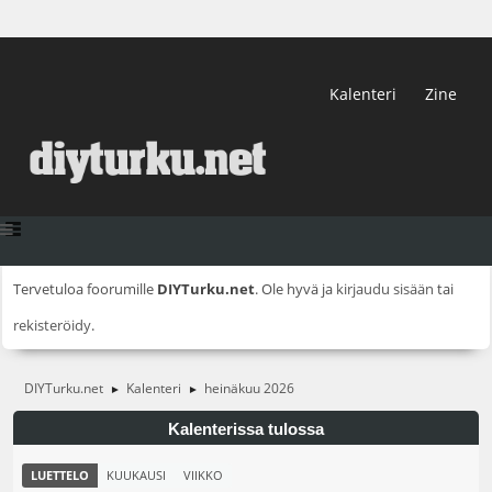
Kalenteri
Zine
Tervetuloa foorumille
DIYTurku.net
. Ole hyvä ja
kirjaudu sisään
tai
rekisteröidy
.
DIYTurku.net
Kalenteri
heinäkuu 2026
►
►
Kalenterissa tulossa
LUETTELO
KUUKAUSI
VIIKKO