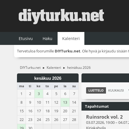
Etusivu
Haku
Kalenteri
Tervetuloa foorumille
DIYTurku.net
. Ole hyvä ja
kirjaudu sisään
DIYTurku.net
Kalenteri
heinäkuu 2026
►
►
kesäkuu 2026
ma
ti
ke
to
pe
la
su
LUETTELO
KUUKAUSI
1
2
3
4
5
6
7
8
9
10
11
12
13
14
Tapahtumat
15
16
17
18
19
20
21
Ruinsrock vol. 2
22
23
24
25
26
27
28
03.07.2026, 19:00
–
04.07.
Kirjakahvila
29
30