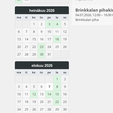
Brinkkalan pihaki
heinäkuu 2026
04.07.2026, 12:00
–
16:00
ma
ti
ke
to
pe
la
su
Brinkkalan piha
1
2
3
4
5
6
7
8
9
10
11
12
13
14
15
16
17
18
19
20
21
22
23
24
25
26
27
28
29
30
31
elokuu 2026
ma
ti
ke
to
pe
la
su
1
2
3
4
5
6
7
8
9
10
11
12
13
14
15
16
17
18
19
20
21
22
23
24
25
26
27
28
29
30