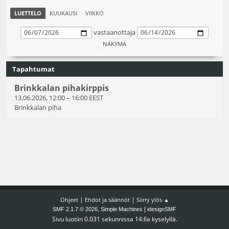
LUETTELO
KUUKAUSI
VIIKKO
vastaanottaja
Tapahtumat
Brinkkalan pihakirppis
13.06.2026, 12:00
–
16:00 EEST
Brinkkalan piha
|
|
Ohjeet
Ehdot ja säännöt
Siirry ylös ▲
,
|
SMF 2.1.7 © 2026
Simple Machines
idesignSMF
Sivu luotiin 0.031 sekunnissa 14:lla kyselyllä.