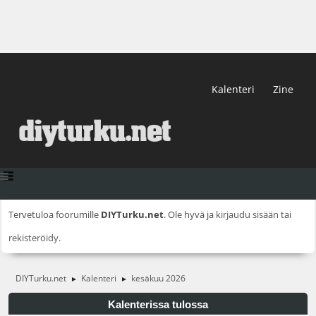
Kalenteri
Zine
Tervetuloa foorumille
DIYTurku.net
. Ole hyvä ja
kirjaudu sisään
tai
rekisteröidy
.
DIYTurku.net
Kalenteri
kesäkuu 2026
►
►
Kalenterissa tulossa