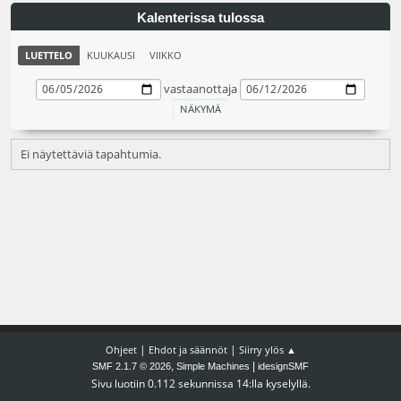
Kalenterissa tulossa
LUETTELO
KUUKAUSI
VIIKKO
vastaanottaja
Ei näytettäviä tapahtumia.
|
|
Ohjeet
Ehdot ja säännöt
Siirry ylös ▲
,
|
SMF 2.1.7 © 2026
Simple Machines
idesignSMF
Sivu luotiin 0.112 sekunnissa 14:lla kyselyllä.