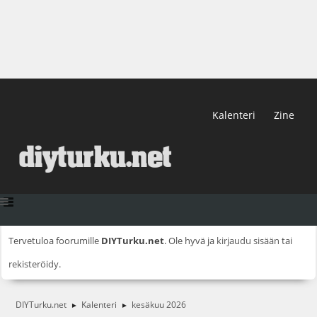
Kalenteri
Zine
Tervetuloa foorumille
DIYTurku.net
. Ole hyvä ja
kirjaudu sisään
tai
rekisteröidy
.
DIYTurku.net
Kalenteri
kesäkuu 2026
►
►