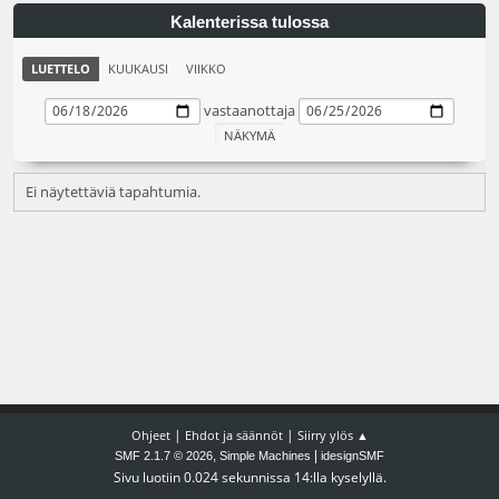
Kalenterissa tulossa
LUETTELO
KUUKAUSI
VIIKKO
vastaanottaja
Ei näytettäviä tapahtumia.
|
|
Ohjeet
Ehdot ja säännöt
Siirry ylös ▲
,
|
SMF 2.1.7 © 2026
Simple Machines
idesignSMF
Sivu luotiin 0.024 sekunnissa 14:lla kyselyllä.