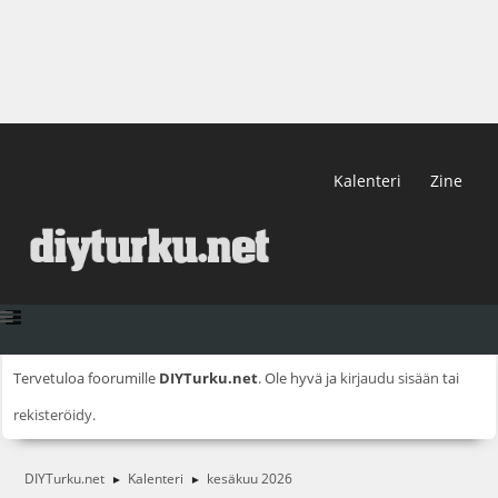
Kalenteri
Zine
Tervetuloa foorumille
DIYTurku.net
. Ole hyvä ja
kirjaudu sisään
tai
rekisteröidy
.
DIYTurku.net
Kalenteri
kesäkuu 2026
►
►