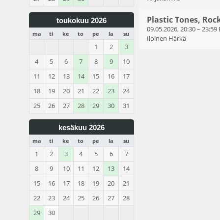
Plastic Tones, Roc
toukokuu 2026
09.05.2026, 20:30
–
23:59
ma
ti
ke
to
pe
la
su
Iloinen Härkä
1
2
3
4
5
6
7
8
9
10
11
12
13
14
15
16
17
18
19
20
21
22
23
24
25
26
27
28
29
30
31
kesäkuu 2026
ma
ti
ke
to
pe
la
su
1
2
3
4
5
6
7
8
9
10
11
12
13
14
15
16
17
18
19
20
21
22
23
24
25
26
27
28
29
30