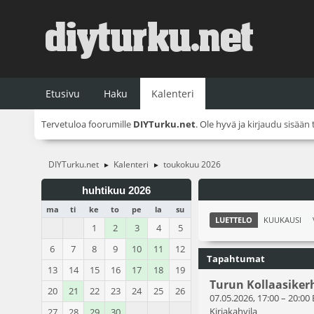
Etusivu
Haku
Kalenteri
Tervetuloa foorumille
DIYTurku.net
. Ole hyvä ja
kirjaudu sisään
DIYTurku.net
Kalenteri
toukokuu 2026
►
►
huhtikuu 2026
ma
ti
ke
to
pe
la
su
LUETTELO
KUUKAUSI
1
2
3
4
5
6
7
8
9
10
11
12
Tapahtumat
13
14
15
16
17
18
19
Turun Kollaasiker
20
21
22
23
24
25
26
07.05.2026, 17:00
–
20:00
Kirjakahvila
27
28
29
30