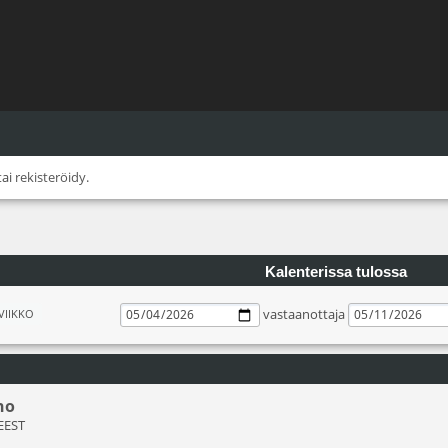
tai
rekisteröidy
.
Kalenterissa tulossa
vastaanottaja
VIIKKO
ho
 EEST