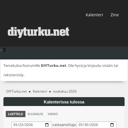
Kalenteri
Zine
Tervetuloa foorumille
DIYTurku.net
. Ole hyvä ja
kirjaudu sisään
tai
rekisteröidy
.
DIYTurku.net
Kalenteri
toukokuu 2026
►
►
Kalenterissa tulossa
LUETTELO
KUUKAUSI
VIIKKO
vastaanottaja