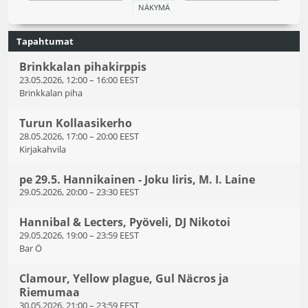
Tapahtumat
Brinkkalan pihakirppis
23.05.2026, 12:00
–
16:00 EEST
Brinkkalan piha
Turun Kollaasikerho
28.05.2026, 17:00
–
20:00 EEST
Kirjakahvila
pe 29.5. Hannikainen - Joku Iiris, M. I. Laine
29.05.2026, 20:00
–
23:30 EEST
Hannibal & Lecters, Pyöveli, DJ Nikotoi
29.05.2026, 19:00
–
23:59 EEST
Bar Ö
Clamour, Yellow plague, Gul Näcros ja
Riemumaa
30.05.2026, 21:00
–
23:59 EEST