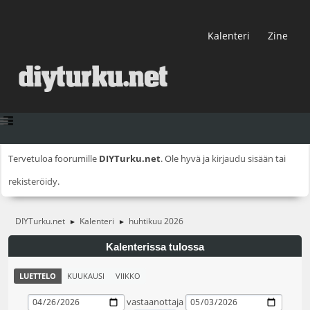
Kalenteri
Zine
Tervetuloa foorumille
DIYTurku.net
. Ole hyvä ja
kirjaudu sisään
tai
rekisteröidy
.
DIYTurku.net
Kalenteri
huhtikuu 2026
►
►
Kalenterissa tulossa
LUETTELO
KUUKAUSI
VIIKKO
vastaanottaja