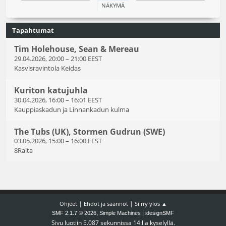
Tapahtumat
Tim Holehouse, Sean & Mereau
29.04.2026, 20:00
–
21:00 EEST
Kasvisravintola Keidas
Kuriton katujuhla
30.04.2026, 16:00
–
16:01 EEST
Kauppiaskadun ja Linnankadun kulma
The Tubs (UK), Stormen Gudrun (SWE)
03.05.2026, 15:00
–
16:00 EEST
8Raita
|
|
Ohjeet
Ehdot ja säännöt
Siirry ylös ▲
,
|
SMF 2.1.7 © 2026
Simple Machines
idesignSMF
Sivu luotiin 5.087 sekunnissa 14:lla kyselyllä.