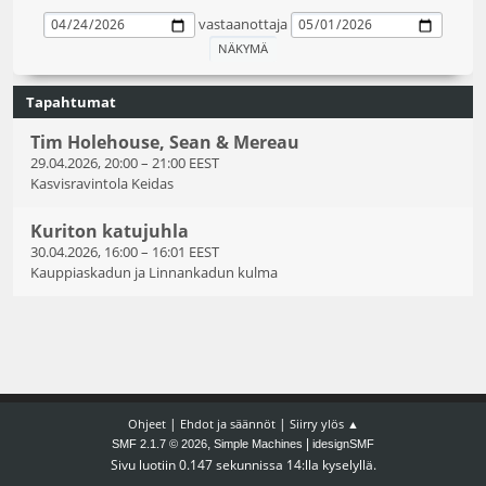
vastaanottaja
Tapahtumat
Tim Holehouse, Sean & Mereau
29.04.2026, 20:00
–
21:00 EEST
Kasvisravintola Keidas
Kuriton katujuhla
30.04.2026, 16:00
–
16:01 EEST
Kauppiaskadun ja Linnankadun kulma
|
|
Ohjeet
Ehdot ja säännöt
Siirry ylös ▲
,
|
SMF 2.1.7 © 2026
Simple Machines
idesignSMF
Sivu luotiin 0.147 sekunnissa 14:lla kyselyllä.