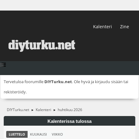
Kalenteri
Zine
Tervetuloa foorumille
DIYTurku.net
. Ole hyvä ja
kirjaudu sisään
tai
rekisteröidy
.
DIYTurku.net
Kalenteri
huhtikuu 2026
►
►
Kalenterissa tulossa
LUETTELO
KUUKAUSI
VIIKKO