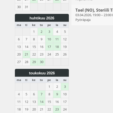
30
31
Tael (NO), Steriili
03.04.2026, 19:00
–
23:00
huhtikuu 2026
Pyöräpaja
ma
ti
ke
to
pe
la
su
1
2
3
4
5
6
7
8
9
10
11
12
13
14
15
16
17
18
19
20
21
22
23
24
25
26
27
28
29
30
toukokuu 2026
ma
ti
ke
to
pe
la
su
1
2
3
4
5
6
7
8
9
10
11
12
13
14
15
16
17
18
19
20
21
22
23
24