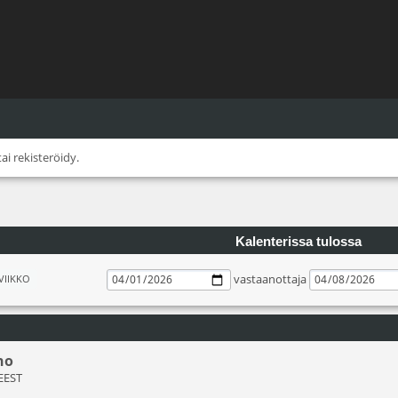
tai
rekisteröidy
.
Kalenterissa tulossa
vastaanottaja
VIIKKO
ho
 EEST