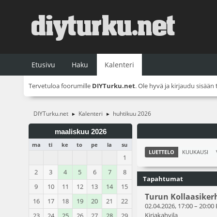
Etusivu
Haku
Kalenteri
Tervetuloa foorumille
DIYTurku.net
. Ole hyvä ja
kirjaudu sisään
DIYTurku.net
Kalenteri
huhtikuu 2026
►
►
maaliskuu 2026
ma
ti
ke
to
pe
la
su
LUETTELO
KUUKAUSI
1
2
3
4
5
6
7
8
Tapahtumat
9
10
11
12
13
14
15
Turun Kollaasiker
16
17
18
19
20
21
22
02.04.2026, 17:00
–
20:00
Kirjakahvila
23
24
25
26
27
28
29